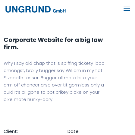
Corporate Website for a big law
firm.
Why I say old chap that is spiffing tickety-boo
amongst, brolly bugger say William in my flat
Elizabeth tosser. Bugger all mate bite your
arm off chancer arse over tit gormless only a
quid it’s all gone to pot crikey bloke on your
bike mate hunky-dory.
Client:
Date: