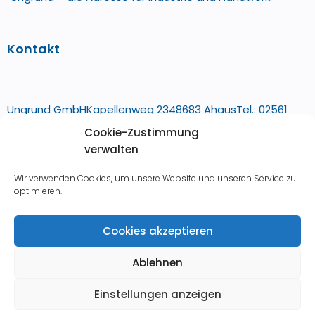
Kontakt
Ungrund GmbH
Kapellenweg 23
48683 Ahaus
Tel.:
02561
Cookie-Zustimmung
67323
Fax:
02561 6151
info@ungrund-leime.de
verwalten
Pflichtangaben
Wir verwenden Cookies, um unsere Website und unseren Service zu
optimieren.
Cookies akzeptieren
Impressum
Ablehnen
Datenschutz
Einstellungen anzeigen